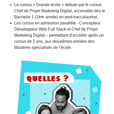
ces nouveaux métiers du digital.
Le cursus « Grande école » débute par le cursus
Chef de Projet Marketing Digital, accessible dès le
L’impact du digital dans des secteurs « traditionnels »
Bachelor 1 (1ère année) en post-baccalauréat.
comme le développement de l’image de marque, le
Les cursus en admission parallèle - Concepteur
marketing et la stratégie commercial des entreprises a
Développeur Web Full Stack et Chef de Projet
également transformé les métiers liés, accroissant les
Marketing Digital – permettant d’accéder après un
besoins de formation en digital, d’une veille
cursus de 2 ans, aux deuxièmes années des
technologique et le recrutement d’experts fortement
Mastères spécialisés de l’école.
qualifiés pour ce type de postes.
Les métiers du digital requièrent donc des formations
reconnues et qualifiantes, à la fois au niveau de l’État et
des entreprises, ce qui est l’objectif poursuivi par France
Compétences et le RNCP (Répertoire National des
Certifications Professionnelles), qui recense les titres et
certifications professionnelles assurant une expertise
dans les métiers (du digital, entre autres secteurs).
Se former aux métiers du digital dans une école