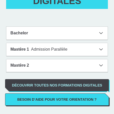
DIGITALES
Bachelor
Mastère 1
Admission Parallèle
Mastère 2
DÉCOUVRIR TOUTES NOS FORMATIONS DIGITALES
Pourquoi se former aux
métiers du digital ?
BESOIN D’AIDE POUR VOTRE ORIENTATION ?
Le marché du travail et les attentes des entreprises en