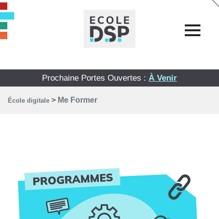
Prochaine Portes Ouvertes :
À Venir
>
Me Former
École digitale