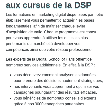
aux cursus de la DSP
Cursus transverse du digital, le cursus « Chef de projet
Marketing Digital » forme les futurs experts du digital, à
Les formations en marketing digital dispensées par notre
travers un programme pédagogique pluridisciplinaire,
établissement vous permettent d’acquérir les bases
intégrant des compétences en développement
fondamentales, afin de maîtriser chaque levier
informatique (PHP, HTML, CMS, modélisation UML…),
d'acquisition de trafic. Chaque programme est conçu
en webmarketing et stratégies digitales, en gestion de
pour vous apprendre à utiliser les outils les plus
projet et en management.
performants du marché et à développer vos
Accessible en post-baccalauréat ou aux titulaires d’un
compétences ainsi que votre réseau professionnel !
titre équivalent (niveau 4), la formation «Chef de Projet
Les experts de la Digital School of Paris offrent de
Markeing Digital» est réalisable en alternance, modalité
nombreux services additionnels. En effet, à la DSP :
professionnalisante par excellence, dès la deuxième
année du Bachelor (contrat d’apprentissage ou
vous découvrez comment analyser les données
professionnalisation avec l’entreprise) ou en cursus dit
pour prendre des décisions hautement stratégiques,
en «voie initiale» intégrant des stages obligatoires en
nos intervenants vous apprennent à optimiser vos
entreprise durant la formation.
campagnes pour garantir des résultats efficaces,
vous bénéficiez de nombreux conseils d’experts
Formation de référence du digital, le « Chef de projet
grâce à nos 3000 entreprises partenaires.
Marketing digital », validé par l’obtention d’une