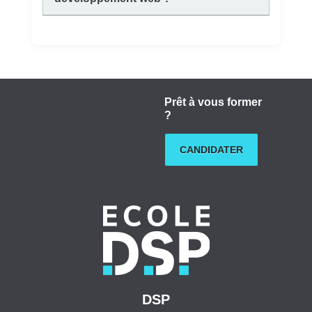
Prêt à vous former
?
CANDIDATER
DSP