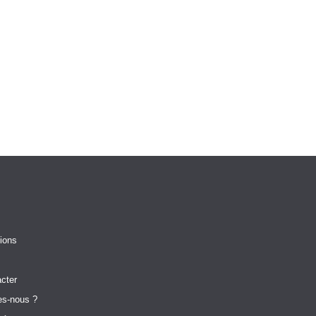
ions
cter
s-nous ?