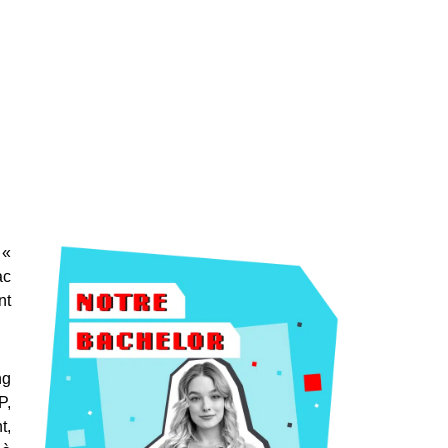
 «
ac
nt
ng
P,
t,