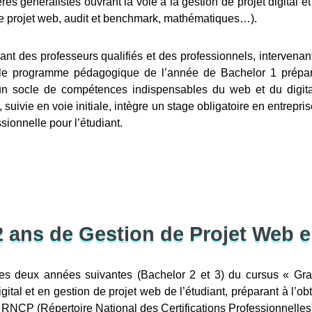
s généralistes ouvrant la voie à la gestion de projet digital et
 de projet web, audit et benchmark, mathématiques…).
ant des professeurs qualifiés et des professionnels, intervenan
l, le programme pédagogique de l’année de Bachelor 1 prépa
un socle de compétences indispensables du web et du digita
ivie en voie initiale, intègre un stage obligatoire en entrepris
sionnelle pour l’étudiant.
2 ans de Gestion de Projet Web en
es deux années suivantes (Bachelor 2 et 3) du cursus « Gr
igital et en gestion de projet web de l’étudiant, préparant à l’o
 RNCP (Répertoire National des Certifications Professionnelles