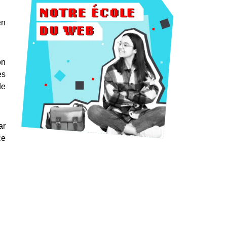
en
on
es
de
ar
ce