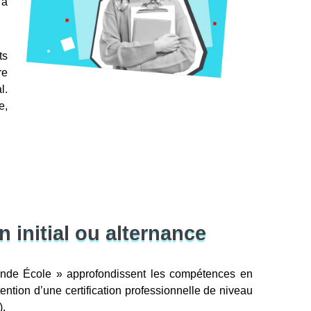
 à
ts
re
l.
e,
 initial ou alternance
ande École » approfondissent les compétences en
btention d’une certification professionnelle de niveau
).