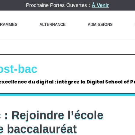
Prochaine Portes Ouvertes :
À Venir
RAMMES
ALTERNANCE
ADMISSIONS
SE FORMER EN ALTERNANCE DANS LE DIGITAL
DÉCROCHER UNE ALTERNANCE DANS LE DIGITAL
CONTRAT DE PROFESSIONNALISATION : LES AVANTAGES POUR VOTRE PARCOURS
CONCEPTEUR DÉVELOPPEUR WEB FU
DESIGNER EN COMMUNIC
ost-bac
xcellence du digital : intégrez la Digital School of P
: Rejoindre l’école
le baccalauréat