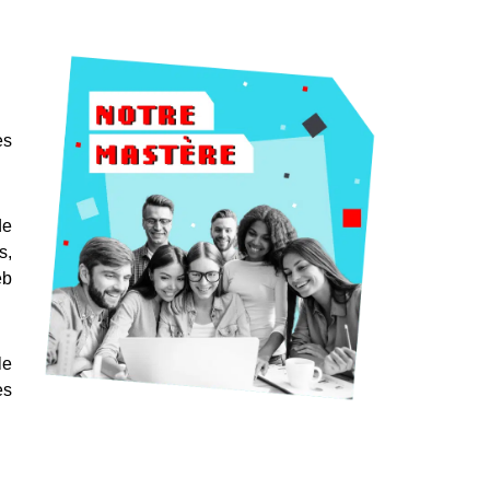
es
de
s,
eb
le
es