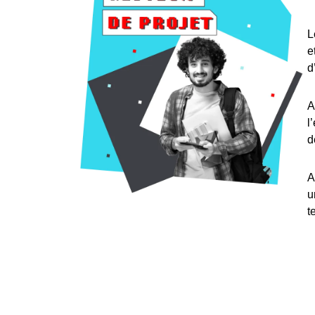
L
e
d
A
l
d
A
u
t