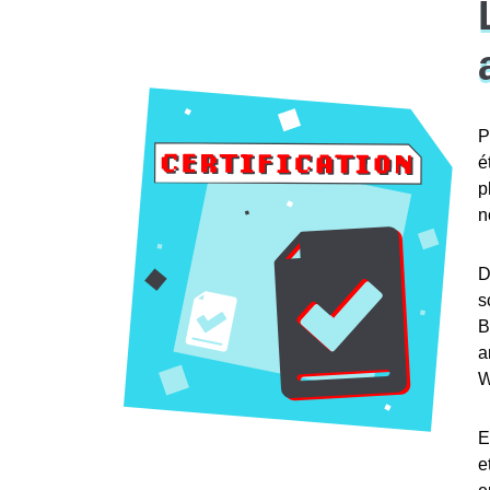
P
é
p
n
D
s
B
a
W
E
e